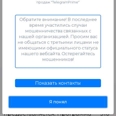
продаж "TelegramPrime"
лицензия предоставляет
доступ к чату технической
Обратите внимание! В последнее
поддержки прямо в
время участились случаи
мошенничества связанных с
программе.
нашей организацией. Просим вас
не общаться с третьими лицами не
Техническая поддержка оказывает
имеющими официального статуса
помощь исключительно по
нашего вебсайта. Остерегайтесь
вопросам:
мошенников!
Запуска программы
Привязки лицензии к
Показать контакты
новому устройству
Обучение работе в Telegram или
Я понял
консультирование по стратегиям не
предоставляется. Программа — это