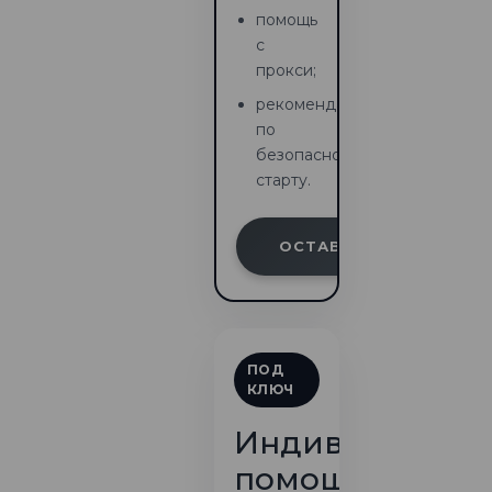
помощь
с
прокси;
рекомендации
по
безопасному
старту.
ОСТАВИТЬ ЗАЯВКУ
ПОД
КЛЮЧ
Индивидуальн
помощь