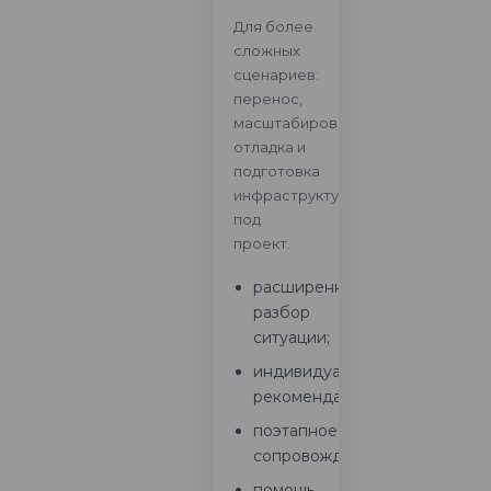
Для более
сложных
сценариев:
перенос,
масштабирование,
отладка и
подготовка
инфраструктуры
под
проект.
расширенный
разбор
ситуации;
индивидуальные
рекомендации;
поэтапное
сопровождение;
помощь