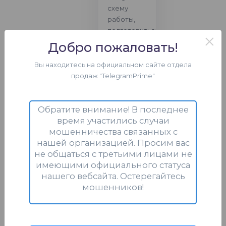
схему
работы,
подготовиться
×
к запуску и
Добро пожаловать!
избежать
типовых
Вы находитесь на официальном сайте отдела
ошибок.
продаж "TelegramPrime"
разбор
вашей
Обратите внимание! В последнее
задачи;
время участились случаи
мошенничества связанных с
ответы
нашей организацией. Просим вас
на
не общаться с третьими лицами не
технические
имеющими официального статуса
вопросы;
нашего вебсайта. Остерегайтесь
рекомендации
мошенников!
по
настройке
и